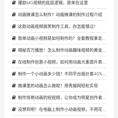
爆款MG视频的底层逻辑，原来在这里
动画微课怎么制作？动画微课的制作过程介绍
这款动画视频搞笑制作工具，你怎能错过！
简单动画小视频是如何制作的？全套教程拿走不谢
揭秘百万播放！怎么制作动画趣味视频的黄金法则
在线制作创意小视频，如何用动画元素提升表现力？
制作一个小动画多少钱？不同平台报价差40%该选谁
微课里的动画怎么做呢？用秀展网轻松实现
制作惊艳动画的短视频，让你成为明星创作者！
没想到吧！在电脑上制作小动画视频，不用花钱买教程