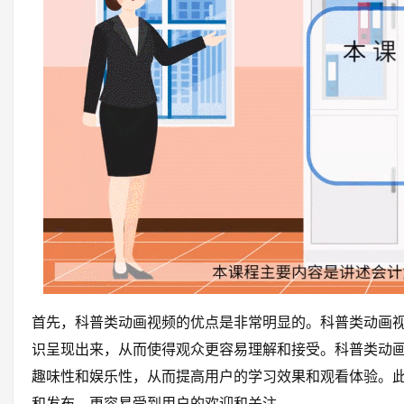
首先，科普类动画视频的优点是非常明显的。科普类动画
识呈现出来，从而使得观众更容易理解和接受。科普类动
趣味性和娱乐性，从而提高用户的学习效果和观看体验。
和发布，更容易受到用户的欢迎和关注。