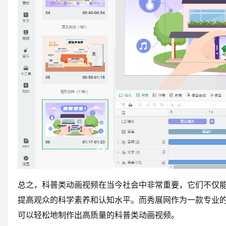
总之，科普类动画视频在当今社会中非常重要，它们不仅
提高观众的科学素养和认知水平。而秀展网作为一款专业
可以轻松地制作出高质量的科普类动画视频。