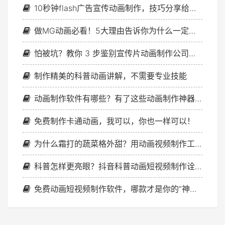
10秒钟flash广告宣传动画制作，技巧分享给你！
做MG动画必看！5大理由告诉你为什么一定要学会参考MG动画案例
怕被坑？教你 3 步鉴别宣传片动画制作公司的专业度
制作精美的科普动画讲解，不需要专业技能
动画制作软件有哪些？有了这些动画制作神器，小白也能秒变设计大神！
免费制作卡通动画，我可以，你也一样可以！
为什么霜打的蔬菜格外甜？用动画视频制作工具来科普
科普怎样更亮眼？抖音科普动画短视频制作诠释！
免费动画短视频制作软件，哪款才是你的“神笔马良”？