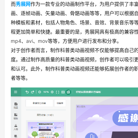
而
秀展网
作为一款专业的动画制作平台，为用户提供了丰
画、逐帧动画、矢量动画、骨骼动画等等，用户可以根据
种模板和素材，包括人物角色、场景、音效、背景音乐等
程更加简单和快捷。最重要的是，秀展网具有极高的兼容
mp4、avi、mov等等，方便用户进行发布和分享。
对于创作者而言，制作科普类动画视频不仅能够提高自己
度。通过制作高质量的科普类动画视频，创作者可以吸引
和认可。此外，制作科普类动画视频还能够拓展创作者的
者等等。