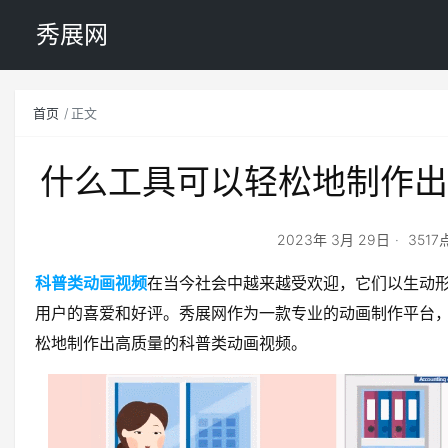
秀展网
首页
正文
什么工具可以轻松地制作出
2023年 3月 29日
351
科普类动画视频
在当今社会中越来越受欢迎，它们以生动
用户的喜爱和好评。秀展网作为一款专业的动画制作平台
松地制作出高质量的科普类动画视频。