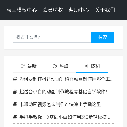
页
动画模板中心
会员特权
帮助中心
关于我们
搜索
最新
热点
随机
为何要制作科普动画？科普动画制作用哪个工具？
超适合小白的动画制作教程零基础自学软件！一周入门不是梦
卡通动画视频怎么制作？快速上手戳这里！
手把手教你！0基础小白如何用这3步轻松搞定动画短视频怎么制作！