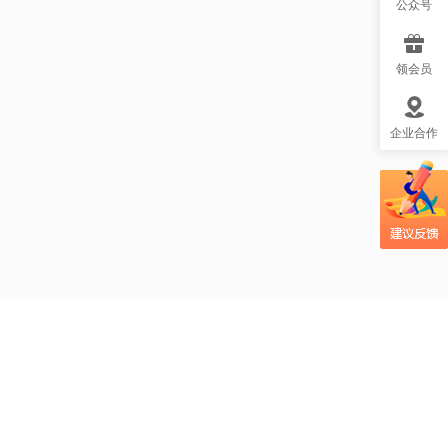
小课堂：太阳光如
公众号
何变成植物的美
食？
领会员
吃大蒜防癌？MG风
格视频帮大众更易
企业合作
理解这个健康话
题！
自制酸奶的风险你
知道吗？创意MG视
频帮大家理解安全
问题
mg动画创意视频帮
大众理解：口香糖
咽下肚的风险
智齿是留是拔？mg
小动画视频制作帮