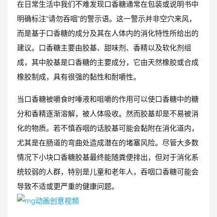
在日常生活中我们不难发现口香糖通常在包装或说明书中
明确标注“请勿吞咽”的警示语。这一警示并非空穴来风，
而是基于口香糖的成分及其在人体内的消化特性所给出的
建议。口香糖主要由胶基、甜味剂、香精以及软化剂组
成，其中胶基是口香糖的主要成分，它由天然橡胶或合成
橡胶制成，具有很强的黏性和耐嚼性。
当口香糖被嚼食时唾液和咀嚼的作用可以使口香糖中的糖
分和香精逐渐溶解，被人体吸收。然而胶基却是不易被消
化的物质。若不慎吞咽的话胶基可能会黏附在消化道内，
尤其是在肠道的弯曲处造成潜在的堵塞风险。尽管大多数
情况下小块口香糖胶基最终能随粪便排出，但对于消化系
统较弱的人群，特别是儿童和老年人，吞咽口香糖可能会
导致不适或更严重的健康问题。