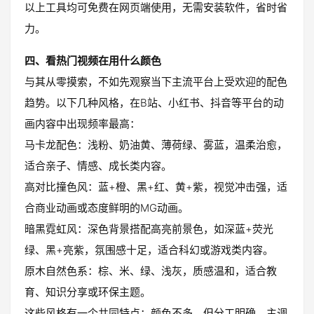
以上工具均可免费在网页端使用，无需安装软件，省时省
力。
四、看热门视频在用什么颜色
与其从零摸索，不如先观察当下主流平台上受欢迎的配色
趋势。以下几种风格，在B站、小红书、抖音等平台的动
画内容中出现频率最高：
马卡龙配色：浅粉、奶油黄、薄荷绿、雾蓝，温柔治愈，
适合亲子、情感、成长类内容。
高对比撞色风：蓝+橙、黑+红、黄+紫，视觉冲击强，适
合商业动画或态度鲜明的MG动画。
暗黑霓虹风：深色背景搭配高亮前景色，如深蓝+荧光
绿、黑+亮紫，氛围感十足，适合科幻或游戏类内容。
原木自然色系：棕、米、绿、浅灰，质感温和，适合教
育、知识分享或环保主题。
这些风格有一个共同特点：颜色不多，但分工明确，主调