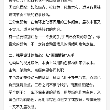
类似色搭配：如蓝绿青、橙红黄，风格柔和，适合背景铺
设或节奏平缓的叙事段落。
三分色配色：在色环上取等间距的三种颜色，层次丰富又
不突兀，适合风格感较强的内容。
有一点要特别注意——不要随手用"自己喜欢的颜色"。你
喜欢的颜色，不一定符合动画场景的情绪和角色定位。
二、视觉设计的核心：从"画面情绪"入手
动画里的视觉设计，本质上是用颜色和构图来讲故事。
主色、辅助色、点缀色要各司其职
主色决定整条动画的基调，辅助色用于补充气氛，点缀色
负责强调重点。三者之间不该"抢戏"，而要相互配合。
举个例子：一条环保主题的动画，用草绿色作为主色，米
黄色作为辅助色，再用深棕色点缀文字或按钮，整体既统
一又不失层次感。