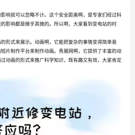
的影响就可以忽略不计。这个安全距离啊，是专家们经过科
境的影响都是微乎其微的。所以啊，大家看到变电站的时
画的形式来展示。动画啊，它能把复杂的事情变得简单易
画短片制作平台来制作动画。秀展网啊，它提供了丰富的动
通过动画的形式来推广科学知识，既有趣又有效，大家肯定