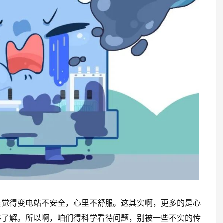
是觉得变电站不安全，心里不舒服。这其实啊，更多的是心
够了解。所以啊，咱们得科学看待问题，别被一些不实的传