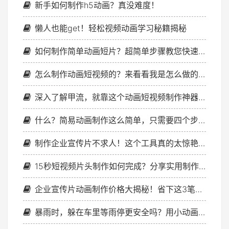
新手如何制作h5动画？真没难度！
懒人也能get！轻松视频动画学习秘籍揭秘
如何制作简单动画短片？超简单步骤教您快速入门！
怎么制作动画短视频的？来看看我是怎么做的！
深入了解甲流，就靠这个动画短视频制作神器了！
什么？简易动画制作这么简单，只需要四个步骤！
制作企业宣传片不求人！这个工具真的太惊艳了！
15秒短视频片头制作如何完成？分享实用制作方式
企业宣传片动画制作价格大揭秘！省下这3笔钱太香啦
暴雨时，躲在车里等雨停更安全吗？用小动画制作工具来科普