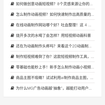
如何做创意动画短视频？8个灵感来源让你的创意源源不断
怎么制作动画视频？如何快速制作出高质量的动画视频？
在线动画制作网站哪个好？吐血整理！这 4 个在线动画制作网站必须码住收藏！
烧开多次的水喝了会怎样？用短视频动画科普
还在为动画制作头疼吗？来看这个2D动画制作教程！
制作短视频难倒了你？这款短视频制作工具，待你用心体验
零基础也能秒上手！新手怎么制作动画小视频？3步搞定超简单！
商品主图不吸睛？试试利用ai制作商品主图，效果大不同！
为什么MG广告动画越“抽象”，越能打动用户？设计背后的传播心理学