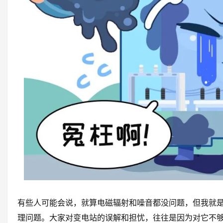
有些人可能会说，就算电磁辐射和噪音都没问题，但我就
理问题。大家对变电站的误解和担忧，往往是因为对它不