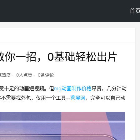
首
教你一招，0基础轻松出片
6点热度
0人点赞
0条评论
意十足的动画短视频。但
mg动画制作价格
昂贵，几分钟动
不需要找外包，仅用一个工具--
秀展网
，完全可以自己动