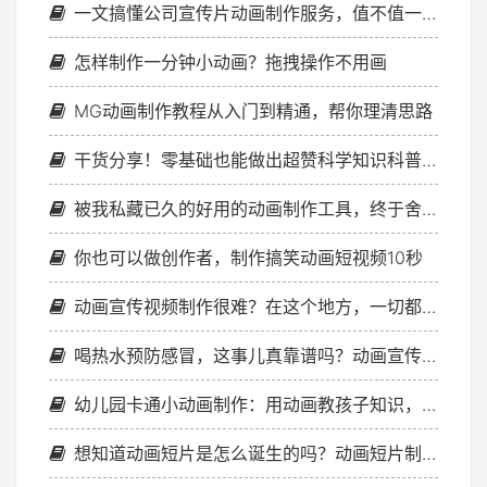
一文搞懂公司宣传片动画制作服务，值不值一看便知！
怎样制作一分钟小动画？拖拽操作不用画
MG动画制作教程从入门到精通，帮你理清思路
干货分享！零基础也能做出超赞科学知识科普动画制作，收藏这篇就够了！
被我私藏已久的好用的动画制作工具，终于舍得分享了！
你也可以做创作者，制作搞笑动画短视频10秒
动画宣传视频制作很难？在这个地方，一切都简单
喝热水预防感冒，这事儿真靠谱吗？动画宣传视频制作来科普
幼儿园卡通小动画制作：用动画教孩子知识，超高效
想知道动画短片是怎么诞生的吗？动画短片制作流程全揭秘！