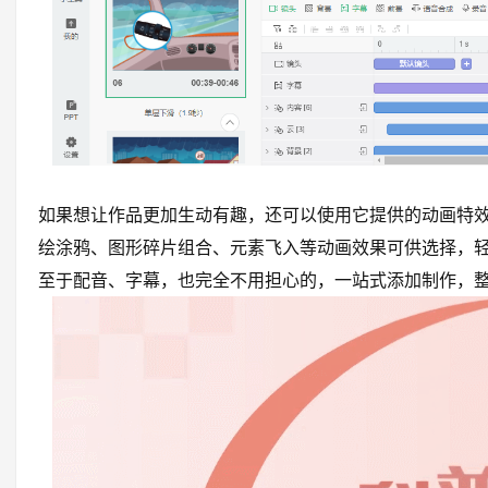
如果想让作品更加生动有趣，还可以使用它提供的动画特
绘涂鸦、图形碎片组合、元素飞入等动画效果可供选择，
至于配音、字幕，也完全不用担心的，一站式添加制作，