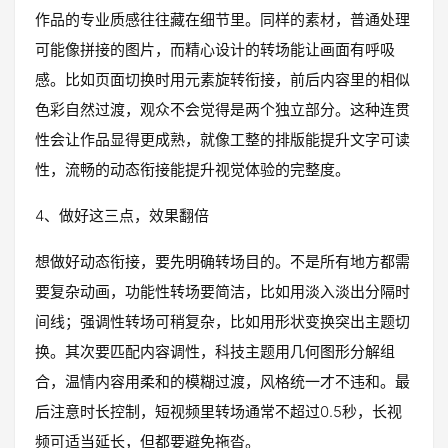
作品的专业质感往往藏在细节里。同样的素材，普通处理
可能像拼接的图片，而精心设计的转场能让画面有呼吸
感。比如页面切换时用元素旋转衔接，前后内容里的相似
色彩自然过渡，观众不会觉得是两个独立部分。这种连贯
性会让作品显得更成熟，就像工整的排版能提升文字可读
性，流畅的动态衔接能提升视觉体验的完整度。
4、做好这三点，效果翻倍
想做好动态衔接，要先明确转场目的。不是所有地方都需
要复杂动画，功能性转场要简洁，比如用淡入淡出分隔时
间线；强调性转场可稍复杂，比如用形状变换突出主题切
换。其次要匹配内容调性，科技主题用几何图形分解组
合，温情内容用柔和的模糊过渡，风格统一才不违和。最
后注意时长控制，短视频里转场通常不超过0.5秒，长视
频可适当延长，但都要避免拖沓。