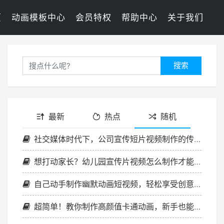
页
动画模板中心
会员特权
帮助中心
关于我们
搜索
最新
热点
随机
社交媒体时代下，公司宣传短片视频制作的传播策略解析
想打动家长？幼儿园宣传片视频怎么制作才能突出差异化？
自己动手制作幽默动画短视频，轻松享受创意乐趣！
超简单！教你制作高颜值卡通动画，新手也能快速上手！