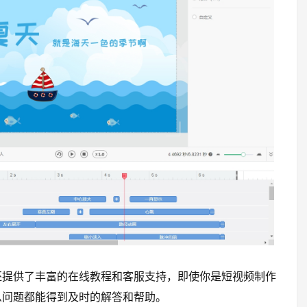
还提供了丰富的在线教程和客服支持，即使你是短视频制作
么问题都能得到及时的解答和帮助。