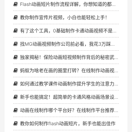
Flash动画短片制作流程详解，你想知道的都在这里！
教你制作宣传片视频，小白也能轻松上手！
有了这个工具，0基础制作卡通动画视频不是难事儿！
找MG动画视频制作公司前必看，我花3万踩过的坑！
独家揭秘！保险动画短视频制作背后的秘密武器
蚂蚁为啥老在画的圈里打转？在线制作动画视频来科普
如何通过教学课件动画制作提升学生的注意力与记忆力？
新手也能搞定！超简单的卡通风格动画场景设计方法分享
动画在线制作哪个平台好？在线制作平台推荐！
教你如何制作flash动画短片，新手也能出佳作