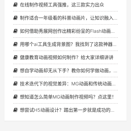
在线制作视频工具强推，这三款实力出众
制作适合一年级看的科普动画片，让知识融入快乐
如何借助秀展网创作出精彩纷呈的Flash动画小视频？
用哪个ai工具生成背景图？我找到了这款神器，强烈推荐！
健康教育动画视频如何制作？给大家详细讲讲
想自学动画却无从下手？教你如何学做动画，从0到1超简单
技术迭代下的视觉差异：MG动画和传统动画的区别解析
想知道怎么简单MG动画制作视频吗？点这里！
想尝试H5动画设计？踏出第一步就是成功的一半！