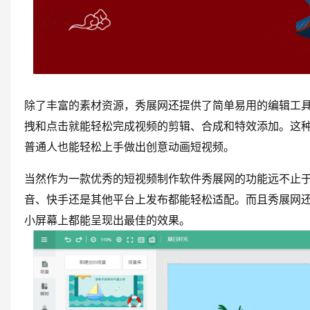
除了丰富的素材资源，秀展网还提供了简单易用的编辑工
拽和点击就能轻松完成视频的剪辑、合成和特效添加。这
普通人也能轻松上手做出创意动画短视频。
当然作为一款优秀的短视频制作软件秀展网的功能远不止
音、快手还是其他平台上发布都能轻松适配。而且秀展网
小屏幕上都能呈现出最佳的效果。