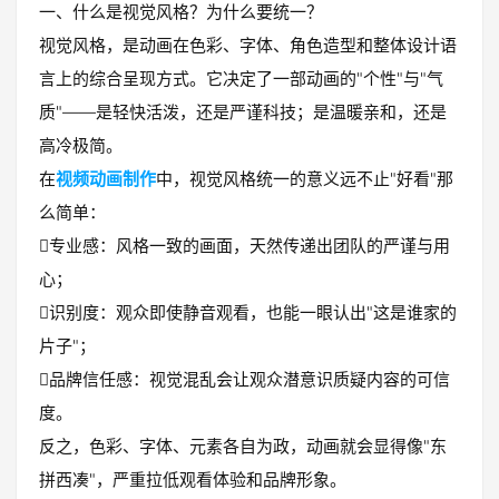
一、什么是视觉风格？为什么要统一？
视觉风格，是动画在色彩、字体、角色造型和整体设计语
言上的综合呈现方式。它决定了一部动画的"个性"与"气
质"——是轻快活泼，还是严谨科技；是温暖亲和，还是
高冷极简。
在
视频动画制作
中，视觉风格统一的意义远不止"好看"那
么简单：
专业感：风格一致的画面，天然传递出团队的严谨与用
心；
识别度：观众即使静音观看，也能一眼认出"这是谁家的
片子"；
品牌信任感：视觉混乱会让观众潜意识质疑内容的可信
度。
反之，色彩、字体、元素各自为政，动画就会显得像"东
拼西凑"，严重拉低观看体验和品牌形象。