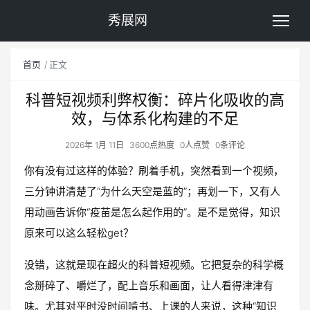
秀展网
首页
正文
科普短视频利弊权衡：碎片化吸收的高
效，与体系化构建的不足
2026年 1月 11日
3600点热度
0人点赞
0条评论
你有没有过这样的体验？刷着手机，突然看到一个视频，
三分钟讲清楚了“为什么天空是蓝的”；再划一下，又有人
用动画告诉你“疫苗是怎么起作用的”。是不是觉得，知识
原来可以这么轻松get？
没错，这就是现在超火的科普短视频。它把复杂的科学概
念掰碎了、嚼烂了，配上音乐和画面，让人看得津津有
味。尤其对平时没时间啃书、上课的人来说，这种“知识