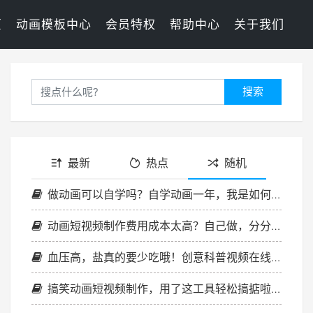
页
动画模板中心
会员特权
帮助中心
关于我们
搜索
最新
热点
随机
做动画可以自学吗？自学动画一年，我是如何从"0基础"到接单赚钱的！
动画短视频制作费用成本太高？自己做，分分钟省下一笔
血压高，盐真的要少吃哦！创意科普视频在线制作来科普
搞笑动画短视频制作，用了这工具轻松搞掂啦！