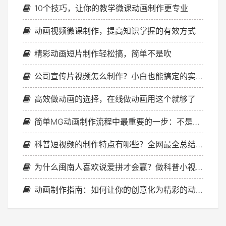
10个技巧，让你的教学微课动画制作更专业
动画视频微课制作，提高知识掌握的有效方式
精彩动画短片制作轻松搞，简单不是吹
公司宣传片视频怎么制作？小白也能搞定的实用教程！
高效做动画的选择，在线做动画用这个就够了
简单MG动画制作流程中最重要的一步：不是做动画，而是写脚本
科普短视频的制作特点有哪些？全网最全总结解析
为什么闽南人喜欢说爱拼才会赢？做科普小视频来科普
动画制作指南：如何让你的创意化为精彩的动画视频？