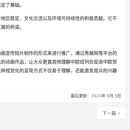
奠定了基础。
对地区稳定、文化交流以及环境可持续性的积极贡献。它不
发展的桥梁。
动画宣传短片制作的形式来进行推广。通过秀展网等平台的
乐的动画作品，让大众更直观地理解中欧班列在促进中欧贸
这种视觉化的呈现方式不仅易于理解，还能激发观众的兴趣
最后更新：2024年 9月 5日
下一篇 >