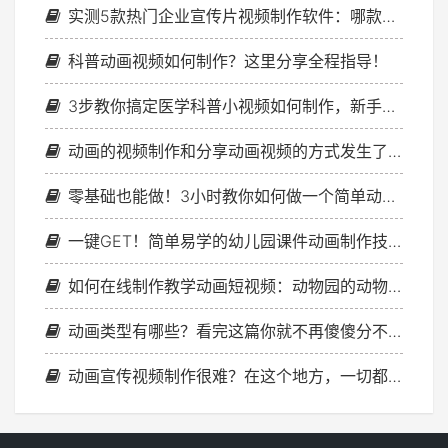
实测5款热门企业宣传片视频制作软件：哪款性价比最高？
科普动画视频如何制作？这里分享全程指导！
3步教你搞定医学科普小视频如何制作，新手也能轻松上手！
动画的视频制作和分享动画视频的方式发生了翻天覆地的变化
零基础也能做！3小时教你如何做一个简单动画视频
一键GET！简单易学的幼儿园课件动画制作技巧，助力高效教学
如何在线制作教学动画短视频：动物园的动物从哪儿来？
动画类型有哪些？看完这篇你就不再傻傻分不清了！
动画宣传视频制作很难？在这个地方，一切都简单