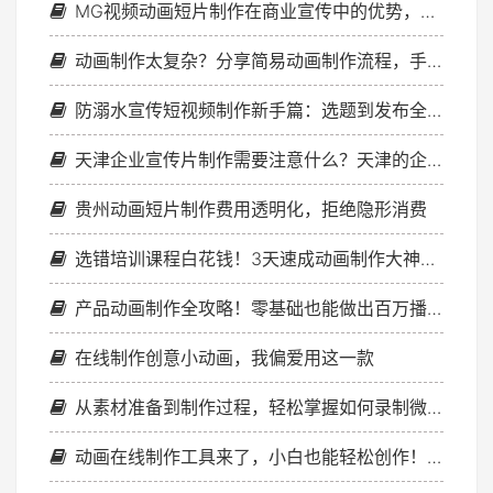
MG视频动画短片制作在商业宣传中的优势，为什么企业都爱它？
动画制作太复杂？分享简易动画制作流程，手把手教你做动画！
防溺水宣传短视频制作新手篇：选题到发布全流程
天津企业宣传片制作需要注意什么？天津的企业家请看看！
贵州动画短片制作费用透明化，拒绝隐形消费
选错培训课程白花钱！3天速成动画制作大神就靠这份避坑指南
产品动画制作全攻略！零基础也能做出百万播放的创意宣传片！
在线制作创意小动画，我偏爱用这一款
从素材准备到制作过程，轻松掌握如何录制微课动画的窍门！
动画在线制作工具来了，小白也能轻松创作！海量素材任你选