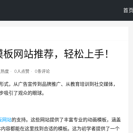
首
模板网站推荐，轻松上手！
点热度
0人点赞
0条评论
形式，从广告宣传到品牌推广、从教育培训到社交媒体，
步吸引了观众的眼球。
板网站
的支持。这些网站提供了丰富专业的动画模板，涵盖
体内容都能在这里找到合适的模板。这为初学者提供了一个