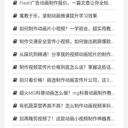
Flash广告动画制作报价，一篇文章让你全知道！
寓教于乐，录制动画微课提升学习效果
如何制作动画片小视频？一学就会，超实用教程必get！
制作交通安全宣传小视频，如何做出刷屏爆款？
从踩坑到精通！分享我的视频动画短片的制作心路历程，学会这招事半功倍！
制作视频宣传片价格到底怎么谈？掌握这些话术帮你省下一半预算
别只看价格！挑选制作动画宣传片公司，这3个核心能力必须盯紧
超火MG科普动画怎么做？mg科普动画制作教程全在这！
有机蔬菜营养高不高？怎么制作动画视频来科普？
别再瞎剪视频了！这款动画小视频制作神器真的太香了