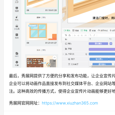
最后，秀展网提供了方便的分享和发布功能，让企业宣传
企业可以将动画作品直接发布到社交媒体平台、企业网站
注。这种高效的传播方式，使得企业宣传片动画能够更好
秀展网官网网址：
https://www.xiuzhan365.com