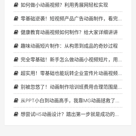
如何做小动画视频？利用秀展网轻松实现
零基础逆袭！短视频产品广告动画制作，看完秒会！
健康教育动画视频如何制作？给大家详细讲讲
趣味动画短片制作：从构思到成品的奇妙过程
完全零基础！新手怎么做动画小视频短片，用这个工具就够了
超实用！零基础也能玩转企业宣传片动画视频制作软件，手残党福音来啦！
别被忽悠了！动画制作培训班费用合理范围是这些
从PPT小白到动画高手，我靠MG动画拯救了枯燥的课堂！
想尝试H5动画设计？踏出第一步就是成功的一半！