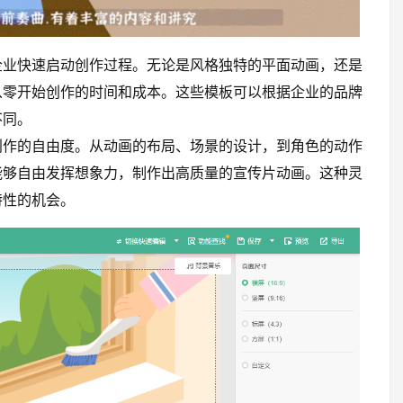
企业快速启动创作过程。无论是风格独特的平面动画，还是
从零开始创作的时间和成本。这些模板可以根据企业的品牌
不同。
创作的自由度。从动画的布局、场景的设计，到角色的动作
能够自由发挥想象力，制作出高质量的宣传片动画。这种灵
特性的机会。