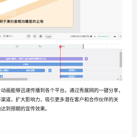
片动画能够迅速传播到各个平台。通过秀展网的一键分享，
等渠道，扩大影响力，吸引更多潜在客户和合作伙伴的关
地达到预期的宣传效果。