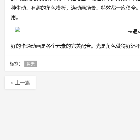
种生动、有趣的角色模板，连动画场景、特效都一应俱全
用。
好的卡通动画是各个元素的完美配合。光是角色做得好还
标签：
暂无
< 上一篇