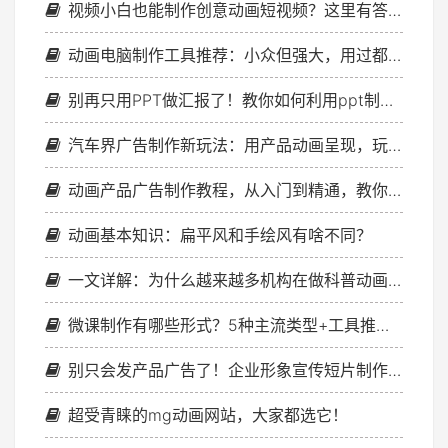
视频小白也能制作创意动画短视频？这里有答案
动画电脑制作工具推荐：小众但强大，用过都真香
别再只用PPT做汇报了！教你如何利用ppt制作mg动画，轻松搞定酷炫视频！
汽车界广告制作新玩法：用产品动画呈现，玩转品牌宣传！
动画产品广告制作教程，从入门到精通，教你打造爆款！
动画基本知识：扁平风和手绘风有啥不同？
一文详解：为什么越来越多机构在做科普动画短片？
微课制作有哪些形式？5种主流类型+工具推荐，小白老师也能轻松上手！
别只会发产品广告了！企业形象宣传短片制作才是品牌升级的关键一步
超受青睐的mg动画网站，大家都选它！