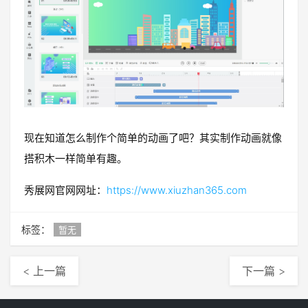
现在知道怎么制作个简单的动画了吧？其实制作动画就像
搭积木一样简单有趣。
秀展网官网网址：
https://www.xiuzhan365.com
标签：
暂无
< 上一篇
下一篇 >