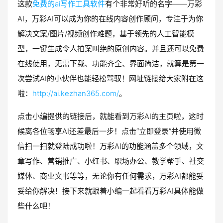
这款
免费的ai写作工具软件
有个非常好听的名字——万彩
AI，万彩AI可以成为你的在线内容创作顾问，专注于为你
解决文案/图片/视频创作难题，基于领先的人工智能模
型，一键生成令人拍案叫绝的原创内容。并且还可以免费
在线使用，无需下载、功能齐全、界面简洁，就算是第一
次尝试AI的小伙伴也能轻松驾驭！网址链接给大家附在这
啦：
http://ai.kezhan365.com/
。
点击小编提供的链接后，就能看到万彩AI的主页啦，这时
候离各位畅享AI还差最后一步！点击“立即登录”并使用微
信扫一扫就登陆成功啦！万彩AI的功能涵盖多个领域，文
章写作、营销推广、小红书、职场办公、教学帮手、社交
媒体、商业文书等等，无论你有任何需求，万彩AI都能妥
妥给你解决！接下来就跟着小编一起看看万彩AI具体能做
些什么吧！