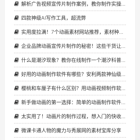
解析广告视频宣传片制作案例，教你制作实操过程
四款神级AI写作工具，超流弊
实用度拉满！7个动画素材网站推荐，素材种类超丰富
企业品牌动画宣传片制作的秘密！这些干货让你轻松打造爆款！
什么是潮汐现象？教你在线制作一个潮汐科普动画，一看就能懂！
好用的动画制作软件有哪些？安利两款神仙级工具，用它们做动画太爽了！
樱桃和车厘子有什么区别？用动画视频制作软件讲清楚
新手做动画的第一选择：简单的动画制作软件推荐
太实用了！动画片的制作过程，想入门的快收藏
微课卡通人物的魔力与秀展网的素材宝库分享