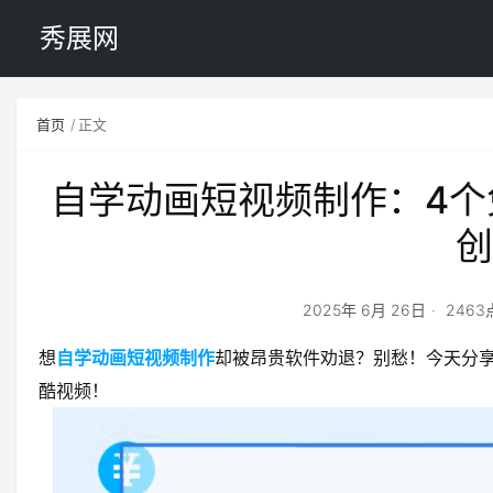
秀展网
首页
正文
自学动画短视频制作：4个
创
2025年 6月 26日
246
想
自学动画短视频制作
却被昂贵软件劝退？别愁！今天分
酷视频！