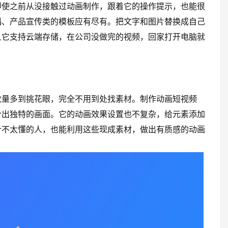
即使之前从没接触过动画制作，跟着它的操作提示，也能很
福、产品宣传类的模板应有尽有。把文字和图片替换成自己
且它支持云端存储，在公司没做完的视频，回家打开电脑就
纸数量多到挑花眼，完全不用到处找素材。制作动画短视频
合出独特的画面。它的动画效果设置也不复杂，给元素添加
计不太懂的人，也能利用这些现成素材，做出有质感的动画