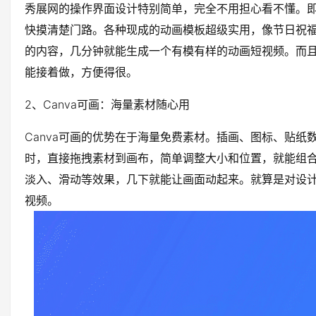
秀展网的操作界面设计特别简单，完全不用担心看不懂。
快摸清楚门路。各种现成的动画模板超级实用，像节日祝
的内容，几分钟就能生成一个有模有样的动画短视频。而
能接着做，方便得很。
2、Canva可画：海量素材随心用
Canva可画的优势在于海量免费素材。插画、图标、贴
时，直接拖拽素材到画布，简单调整大小和位置，就能组
淡入、滑动等效果，几下就能让画面动起来。就算是对设
视频。