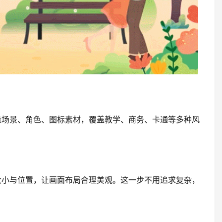
量场景、角色、图标素材，覆盖教学、商务、卡通等多种风
大小与位置，让画面布局合理美观。这一步不用追求复杂，