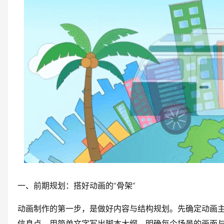
一、前期规划：搭好动画的“骨架”
动画制作的第一步，是做好内容与结构规划。先确定动画
信息点，用简单文字写出脚本大纲，明确每个场景的画面