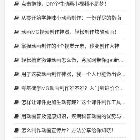
点击拖拽，DIY个性动画小视频不是梦！
从零开始学趣味小动画制作：一份详尽的指南
动画MG视频创作神器，轻松制作炫酷动画！
掌握动画制作的4个视觉元素，秒变创作大神
轻松搞定微课动画怎么做，秀展网带你get新技能
用了这款动画制作神器，我一个人也能做出企业宣传动画
零基础学MG动画制作难不难？入门到进阶全程解析
怎样让课件更加生动有趣？这个课件制作工具简直太棒了！
用动画普及健康知识，疾病科普动画的优势与特点
怎么制作动画宣传片？方法分享给你知晓！