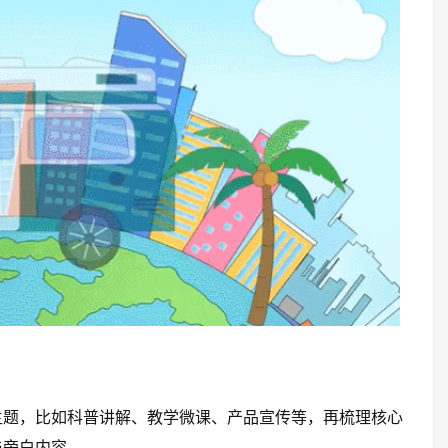
主题，比如科普讲解、教学微课、产品宣传等，再梳理核心
与旁白内容。