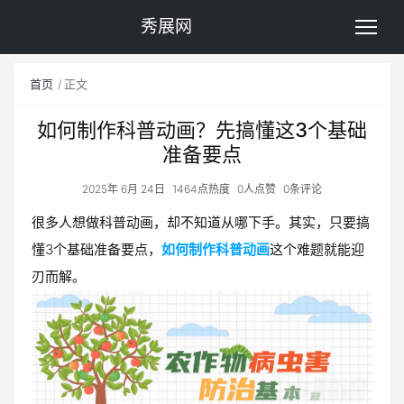
秀展网
首页
正文
如何制作科普动画？先搞懂这3个基础
准备要点
2025年 6月 24日
1464点热度
0人点赞
0条评论
很多人想做科普动画，却不知道从哪下手。其实，只要搞
懂3个基础准备要点，
如何制作科普动画
这个难题就能迎
刃而解。