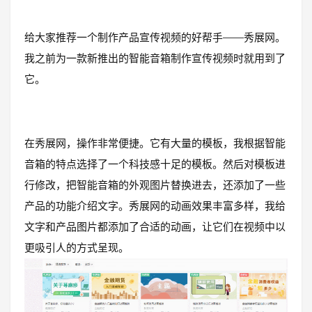
给大家推荐一个制作产品宣传视频的好帮手——秀展网。
我之前为一款新推出的智能音箱制作宣传视频时就用到了
它。
在秀展网，操作非常便捷。它有大量的模板，我根据智能
音箱的特点选择了一个科技感十足的模板。然后对模板进
行修改，把智能音箱的外观图片替换进去，还添加了一些
产品的功能介绍文字。秀展网的动画效果丰富多样，我给
文字和产品图片都添加了合适的动画，让它们在视频中以
更吸引人的方式呈现。