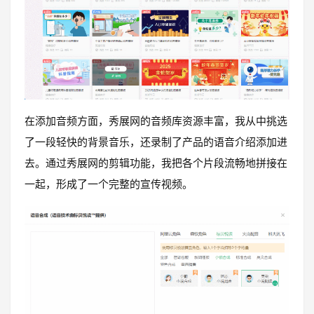
在添加音频方面，秀展网的音频库资源丰富，我从中挑选
了一段轻快的背景音乐，还录制了产品的语音介绍添加进
去。通过秀展网的剪辑功能，我把各个片段流畅地拼接在
一起，形成了一个完整的宣传视频。