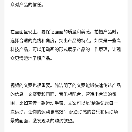
众对产品的信任。
在画面呈现上，要保证画面的质量和美感。拍摄产品时，
选择合适的光线和角度，突出产品的特点。如果是一些高
科技产品，可以用动画的形式展示产品的工作原理，让观
众更清楚地了解产品。
视频的文案也很重要。简洁明了的文案能够快速传达产品
的信息。文案要和画面、音乐相配合，营造出合适的氛
围。比如宣传一款运动手表，文案可以是“精准记录每一
次运动，让你的运动更高效”，配合动感的音乐和运动场
景的画面，激发观众的购买欲望。