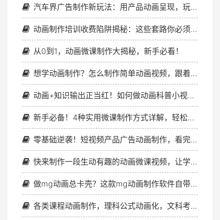
汽车界广告制作新玩法：用产品动画呈现，玩转品牌宣传！
动画制作培训收费陷阱揭秘：这些套路你必须警惕！
从0到1，动画微课制作大揭秘，新手必看！
想学动画制作？怎么制作简单动画视频，跟着做就行！
动画+知识输出正当红！如何做动画科普小视频才能出圈？
新手必备！4种实用微课制作方式详解，轻松搞定线上授课！
零基础逆袭！短视频产品广告动画制作，看完秒会！
快来制作一段生动有趣的动画微课视频，让学习更轻松愉快！
做mg动画总卡壳？这款mg动画制作软件自带海量模板
各类课程动画制作，理科公式动画化，文科考点情景化