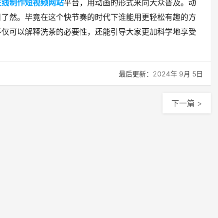
在线制作短视频网站
平台，用动画的形式来向大众普及。动
目了然。毕竟在这个快节奏的时代下谁能用更轻松有趣的方
不仅可以解释洗茶的必要性，还能引导大家更加科学地享受
最后更新：2024年 9月 5日
下一篇 >