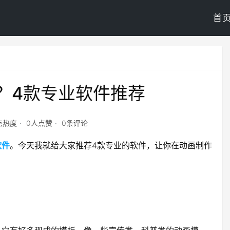
首
？4款专业软件推荐
4点热度
0人点赞
0条评论
软件
。今天我就给大家推荐4款专业的软件，让你在动画制作