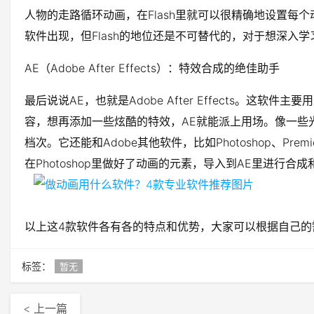
人物的走路循环动画，在Flash里就可以很精确地设置每
软件出现，但Flash的地位还是不可替代的，对于想深入
AE（Adobe After Effects）：特效合成的绝佳助手
最后说说AE，也就是Adobe After Effects。这
容，想再添加一些炫酷的特效，AE就能派上用场。像一些
档次。它还能和Adobe其他软件，比如Photoshop、P
在Photoshop里做好了动画的元素，导入到AE里进行合成
以上这4款软件各有各的特点和优势，大家可以根据自己的
标签：
暂无
< 上一篇