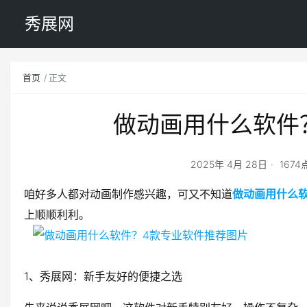
秀展网
首页
正文
做动画用什么软件
2025年 4月 28日
167
咱好多人都对动画制作感兴趣，可又不知道
做动画用什么
上顺顺利利。
1、秀展网：新手友好的便捷之选