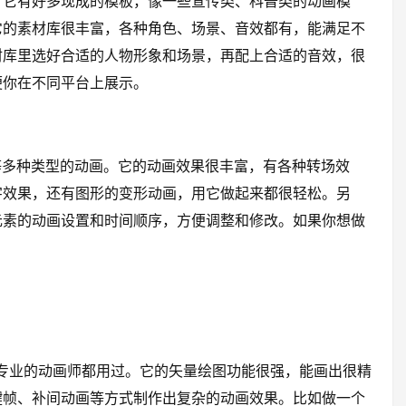
。它有好多现成的模板，像一些宣传类、科普类的动画模
它的素材库很丰富，各种角色、场景、音效都有，能满足不
材库里选好合适的人物形象和场景，再配上合适的音效，很
便你在不同平台上展示。
等多种类型的动画。它的动画效果很丰富，有各种转场效
字效果，还有图形的变形动画，用它做起来都很轻松。另
元素的动画设置和时间顺序，方便调整和修改。如果你想做
。
多专业的动画师都用过。它的矢量绘图功能很强，能画出很精
键帧、补间动画等方式制作出复杂的动画效果。比如做一个