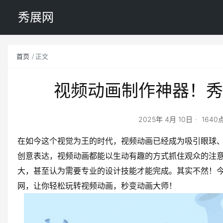
秀展网
首页
正文
视频动画制作神器！秀
2025年 4月 10日
1640
在如今这个视觉为王的时代，视频动画已经成为吸引眼球
创意表达，视频动画都能以生动有趣的方式抓住观众的注
大，甚至认为需要专业的设计技能才能完成。其实不然！
网，让你轻松玩转视频动画，秒变动画大师！