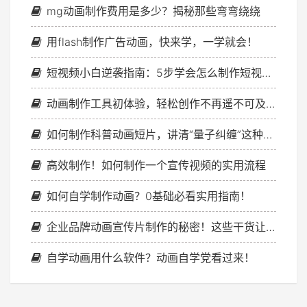
mg动画制作费用是多少？揭秘那些弯弯绕绕
用flash制作广告动画，快来学，一学就会！
短视频小白逆袭指南：5步学会怎么制作短视频，实用技巧一次性教会你！
动画制作工具初体验，轻松创作不再遥不可及！
如何制作科普动画短片，讲清“量子纠缠”这种烧脑概念？
高效制作！如何制作一个宣传视频的实用流程
如何自学制作动画？0基础必看实用指南！
企业品牌动画宣传片制作的秘密！这些干货让你轻松打造爆款！
自学动画用什么软件？动画自学党看过来！