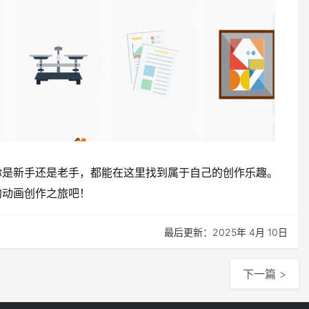
你是新手还是老手，都能在这里找到属于自己的创作乐趣。
的动画创作之旅吧！
最后更新：2025年 4月 10日
下一篇 >