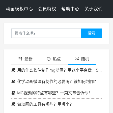
页
动画模板中心
会员特权
帮助中心
关于我们
搜索
最新
热点
随机
用的什么软件制作mg动画？用这个平台做，5分钟快速上手
化学动画微课有制作的必要吗？该如何制作？
MG视频的特点有哪些？一篇文章告诉你！
做动画的工具有哪些？用哪个？