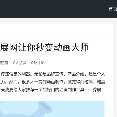
首
展网让你秒变动画大师
点热度
0人点赞
0条评论
、传递信息的利器。无论是品牌宣传、产品介绍，还是个人
意力。然而，很多人一提到动画制作，就觉得门槛高、难度
今天我要给大家推荐一个超好用的动画制作工具——秀展