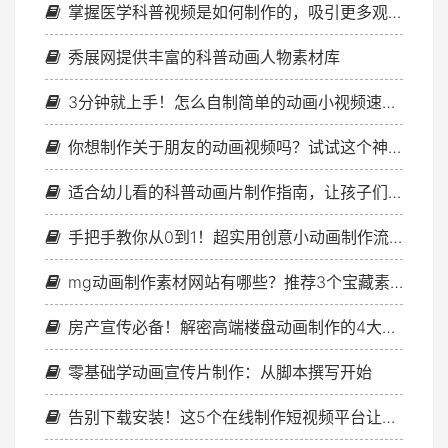
掌握医学科普视频是如何制作的，吸引更多观众
秀展网提供丰富的科普动画人物素材库
3分钟就上手！怎么自制简单的动画小视频速成法
你想制作关于朋友的动画视频吗？试试这个神奇的平台吧！
适合幼儿看的科普动画片制作指南，让孩子们爱上学习！
手把手教你从0到1！超实用创意小动画制作流程，轻松做出高质量动画
mg动画制作素材网站有哪些？推荐3个宝藏素材网站让你秒变高手！
房产宣传必备！解密高端楼盘动画制作的4大秘诀！
零基础学动画宣传片制作：从脚本撰写开始
告别下载安装！这5个在线制作短视频平台让你一键出片