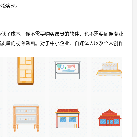
轻松实现。
降低了成本。你不需要购买昂贵的软件，也不需要雇佣专业
高质量的视频动画。对于中小企业、自媒体人以及个人创作