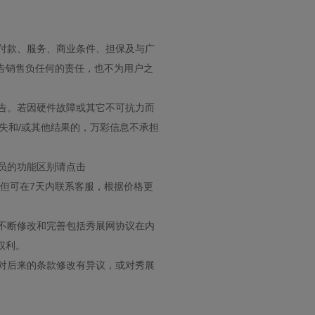
付款、服务、商业条件、担保及与广
告销售负任何的责任，也不为用户之
告。若因硬件故障或其它不可抗力而
失和/或其他结果的，万彩信息不承担
员的功能区别请点击
但可在7天内联系客服，根据价格更
不断修改和完善包括秀展网协议在内
权利。
对后来的条款修改有异议，或对秀展