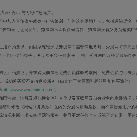
法律纠纷，与万彩信息无关。
容中加入宣传资料或参与广告策划，任何这类促销方法，包括运输货物、
广告销售商之间发生。秀展网不承担任何责任，秀展网没有义务为这类广
足用户的要求。如因系统维护或升级等而需暂停服务时，秀展网将事先公
的一切不便与损失，秀展网不负任何责任。 由于秀展网的调整导致信息丢
阅读产品描述，并在购买前试用免费会员体验秀展网。免费会员与付费会
。成功购买后不支持退款服务（由支付平台原因引起的重复购买除外），
表
http://www.wancaiinfo.com/
。
和国法律、法规及规范性文件的变化以及互联网及自身业务的发展情况，
留随时修改《网站服务条款》在内的秀展网帮助条款，而不需告知用户的
际情况中断一项或多项网络服务，并且不对任何个人或第三方负责。用户