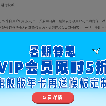
）进行投诉。
，均来自用户的积极制作。秀展网自身不编辑或修改用户制作的内容。对
不能侵犯包括他人的著作权在内的知识产权以及其他权利。一旦由于用户
用户本人承担，本网站不承担该等侵权行为所产生的任何责任，具体请参阅
mer
。并且因此给秀展网或任何第三方造成损失的，用户应负责全额赔偿
评论、研究等目的，在合理的范围内适当引用他人已经发表的作品，但应
益。
作品内容符合中国法律法规和规范性文件的相关规定，不侵犯任何第三方
以暂停或终止向该用户提供服务。
用户制作的内容侵犯其合法权益时，权利人应事先向秀展网发出“书面权利
内容采取停用/删除等合理措施。
，未经事先许可，用户不得以盈利为目的提供给自己或第三方进行使用（符
或第三方负责，与秀展网无关。
止使用任何机器人、蜘蛛、其他自动设备，或手动程序来监视或复制秀展