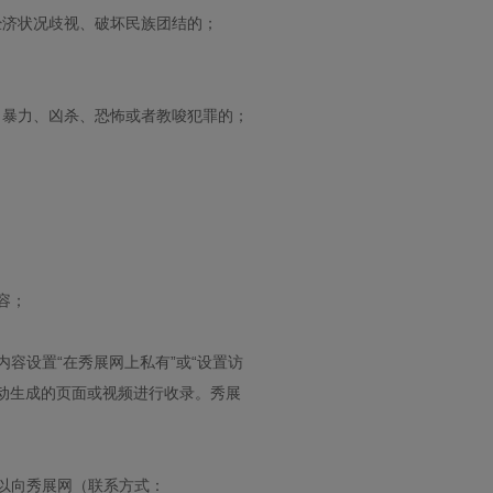
经济状况歧视、破坏民族团结的；
、暴力、凶杀、恐怖或者教唆犯罪的；
容；
容设置“在秀展网上私有”或“设置访
自动生成的页面或视频进行收录。秀展
以向秀展网（联系方式：