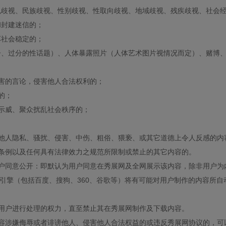
色歧视、民族歧视、性别歧视、性取向歧视、地域歧视、残疾歧视、社会
和封建迷信的；
坏社会稳定的；
子、过分的性话题）、人体暴露照片（人体艺术图片视情况而定）、赌博
伤害的言论，侵害他人合法权利的；
的；
、示威、聚众扰乱社会秩序的；
害他人隐私、骚扰、侵害、中伤、粗俗、猥亵、或其它道德上令人反感的内
、条例以及任何具有法律效力之规范所限制或禁止的其它内容的。
户同意公开：即默认为用户同意在秀展网及全网展示该内容，除非用户为内
索引擎（包括百度、搜狗、360、谷歌等）将有可能对用户制作的内容所
用户进行处理的权力，直至禁止其在秀展网制作及下载内容。
容涉嫌侮辱或者诽谤他人、侵害他人合法权益的或违反秀展网协议的，可