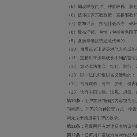
（5）煽动民族仇恨、种族歧视、肤
（6）破坏国家宗教政策，宣扬邪教
（7）散布谣言，扰乱社会秩序，破
（8）散布淫秽、色情（包括黄色段
（9）含病毒链接或恶意代码的；
（10）侮辱或者诽谤等对他人构成
（11）宣扬对青少年成长不利的言论
（12）煽动非法集会、结社、游行
（13）以非法民间组织名义活动的；
（14）含有虚假、有害、胁迫、侵
（15）含有中国法律、法规、规章
第10条：
用户在线制作的内容视为用
问密码”。但无论何种设置方式，搜
网无法干预搜索引擎的收录。
第11条：
秀展网拥有对违反本协议的
第12条：
任何用户发现秀展网作品内