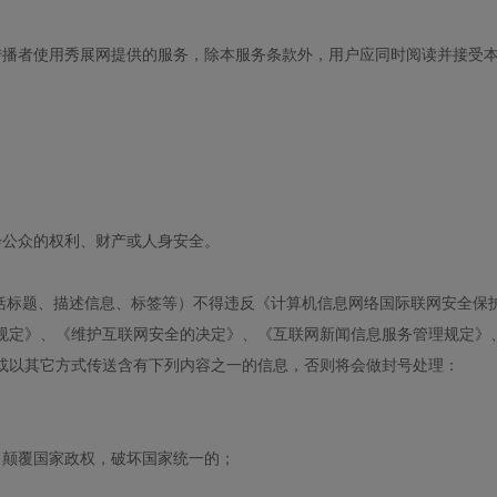
传播者使用秀展网提供的服务，除本服务条款外，用户应同时阅读并接受
：
；
会公众的权利、财产或人身安全。
。
括标题、描述信息、标签等）不得违反《计算机信息网络国际联网安全保
规定》、《维护互联网安全的决定》、《互联网新闻信息服务管理规定》
或以其它方式传送含有下列内容之一的信息，否则将会做封号处理：
；
，颠覆国家政权，破坏国家统一的；