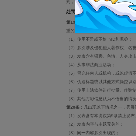
则，秀展网有权依法追究法律责任。
处罚规则
第19条：
万彩信息郑重提醒用户，若
重的，还将承担相应的法律责任。
（1）使用不雅或不恰当ID和昵称；
（2）多次涉及侵犯他人著作权、名
（3）发表含有猥亵、色情、人身攻
（4）从事非法商业活动；
（5）冒充任何人或机构，或以虚假
（6）伪造标题或以其他方式操控识
（7）使用非法软件进行批量、作弊
（8）其他万彩信息认为不恰当的情
第20条：
凡出现以下情况之一，秀展
（1）发表含有本协议第9条禁止发布
（2）发表内容与主题无关的；
（3）同一内容多次出现的；