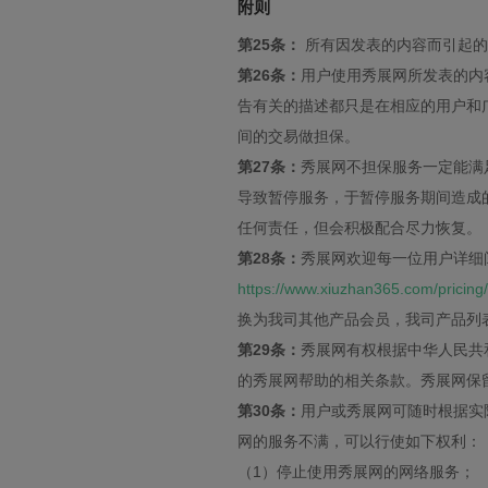
附则
第25条：
所有因发表的内容而引起的
第26条：
用户使用秀展网所发表的内
告有关的描述都只是在相应的用户和
间的交易做担保。
第27条：
秀展网不担保服务一定能满
导致暂停服务，于暂停服务期间造成
任何责任，但会积极配合尽力恢复。
第28条：
秀展网欢迎每一位用户详细
https://www.xiuzhan365.com/pricing/
换为我司其他产品会员，我司产品列
第29条：
秀展网有权根据中华人民共
的秀展网帮助的相关条款。秀展网保
第30条：
用户或秀展网可随时根据实
网的服务不满，可以行使如下权利：
（1）停止使用秀展网的网络服务；