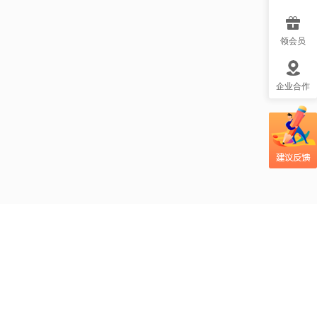
领会员
企业合作
吃辣椒真的能助力
瘦身吗？mg视频帮
大众更好理解这一
疑问！
光合作用科普视频
小课堂：太阳光如
何变成植物的美
食？
吃大蒜防癌？MG风