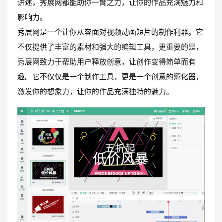
讲述，秀展网都能助你一臂之力，让你的作品充满魅力和
影响力。
秀展网是一个让你从容面对视频动画短片的制作利器。它
不仅提供了丰富的素材和强大的编辑工具，更重要的是，
秀展网致力于帮助用户释放创意，让创作变得简单而有
趣。它不仅仅是一个制作工具，更是一个创意的孵化器，
激发你的想象力，让你的作品充满独特的魅力。