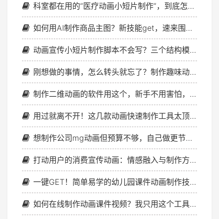
科室都在用的“医疗动画小短片制作”，到底怎么做才不土还省钱？
如何用AI制作商品主图？新技能get，速来围观！
动画宣传小短片制作脚本不会写？三个结构模板直接套用
刚想做的事情，怎么转头就忘了？制作趣味动画视频来讲解
制作二维动画的软件用这个，新手不用害怕，流程简化到底
用过就离不开！这几款动画快速制作工具太顶了
想制作公司mg动画但预算不够，自己做更节约成本！
打动用户的消费宣传动画：情感融入与制作方法
一键GET！简单易学的幼儿园课件动画制作技巧，助力高效教学
如何在线制作动画课件视频？我只用这个工具，5分钟快速做