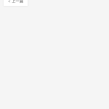
< 上一篇