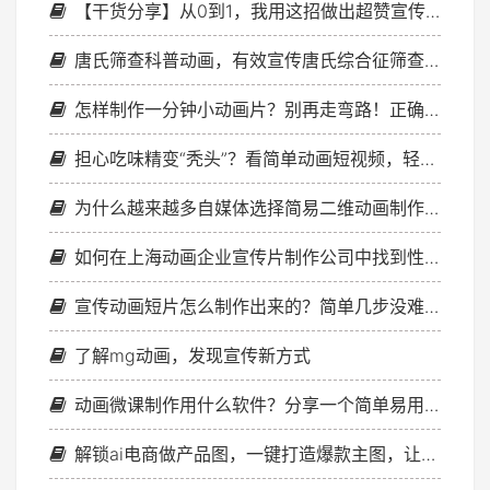
【干货分享】从0到1，我用这招做出超赞宣传动画视频制作，老板直接加薪！
唐氏筛查科普动画，有效宣传唐氏综合征筛查的利器
怎样制作一分钟小动画片？别再走弯路！正确步骤在这
担心吃味精变“秃头”？看简单动画短视频，轻松了解真相！
为什么越来越多自媒体选择简易二维动画制作？原因曝光
如何在上海动画企业宣传片制作公司中找到性价比高的？
宣传动画短片怎么制作出来的？简单几步没难度！
了解mg动画，发现宣传新方式
动画微课制作用什么软件？分享一个简单易用的在线微课制作平台
解锁ai电商做产品图，一键打造爆款主图，让质感瞬间UPUPUP！