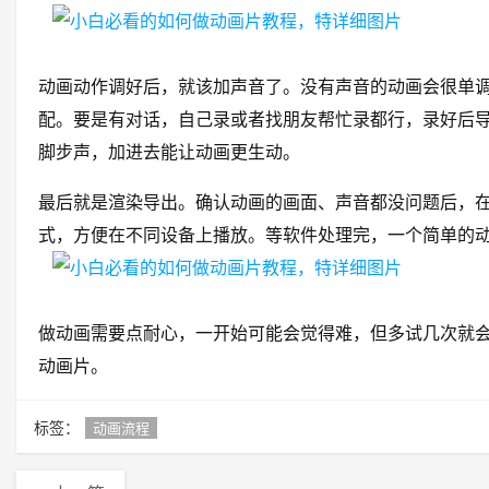
动画动作调好后，就该加声音了。没有声音的动画会很单
配。要是有对话，自己录或者找朋友帮忙录都行，录好后
脚步声，加进去能让动画更生动。
最后就是渲染导出。确认动画的画面、声音都没问题后，
式，方便在不同设备上播放。等软件处理完，一个简单的
做动画需要点耐心，一开始可能会觉得难，但多试几次就
动画片。
标签：
动画流程