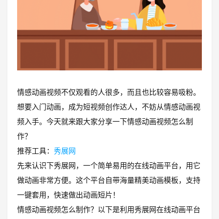
情感动画视频不仅观看的人很多，而且也比较容易吸粉。
想要入门动画，成为短视频创作达人，不妨从情感动画视
频入手。今天就来跟大家分享一下情感动画视频怎么制
作？
推荐工具：
秀展网
先来认识下秀展网，一个简单易用的在线动画平台，用它
做动画非常方便。这个平台自带海量精美动画模板，支持
一键套用，快速做出动画短片！
情感动画视频怎么制作？以下是利用秀展网在线动画平台