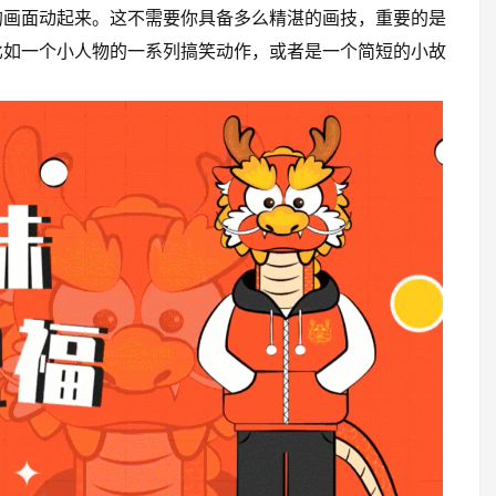
的画面动起来。这不需要你具备多么精湛的画技，重要的是
比如一个小人物的一系列搞笑动作，或者是一个简短的小故