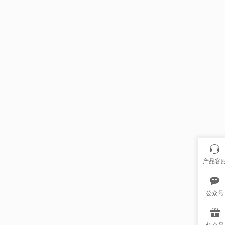
题！
自制酸奶的风险你
知道吗？创意MG视
频帮大家理解安全
问题
mg动画创意视频帮
大众理解：口香糖
咽下肚的风险
智齿是留是拔？mg
小动画视频制作帮
大众明确选择
产品客
挠蚊子包有风险，
趣味科普小动画制
公众号
作帮大众理解为什
么不能挠
发烧是否会伤害大