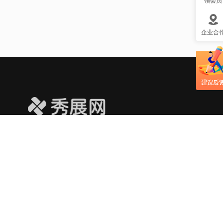
领会员
脑？科普宣传视频
制作，疑虑全消！
企业合
蚊子会否传播艾滋
病？创意小动画制
作帮大众更好理解
这个问题！
韭菜壮阳效果如
何？科普mg动画制
作让知识更易懂
滴血验亲是迷信还
是科学？科普视频
动画制作来解析！
小动画制作阐述：
关于
人为什么要睡觉，
帮助中心
不睡觉会有什么影
响？