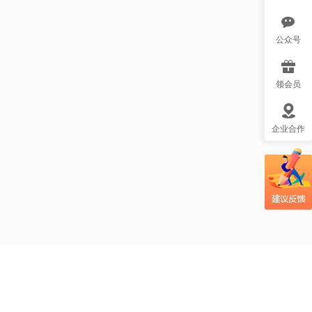
吃辣椒真的能助力
瘦身吗？mg视频帮
公众号
大众更好理解这一
疑问！
领会员
光合作用科普视频
小课堂：太阳光如
企业合作
何变成植物的美
食？
吃大蒜防癌？MG风
格视频帮大众更易
理解这个健康话
题！
自制酸奶的风险你
知道吗？创意MG视
频帮大家理解安全
问题