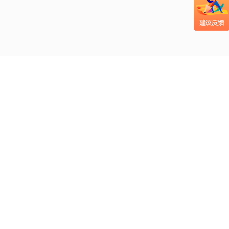
吃辣椒真的能助力
瘦身吗？mg视频帮
大众更好理解这一
疑问！
光合作用科普视频
小课堂：太阳光如
何变成植物的美
食？
吃大蒜防癌？MG风
格视频帮大众更易
理解这个健康话
题！
自制酸奶的风险你
关于
知道吗？创意MG视
频帮大家理解安全
帮助中心
问题