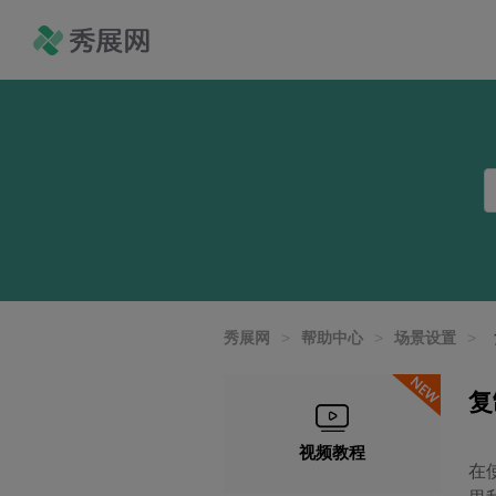
秀展网
>
帮助中心
>
场景设置
>
复
视频教程
在