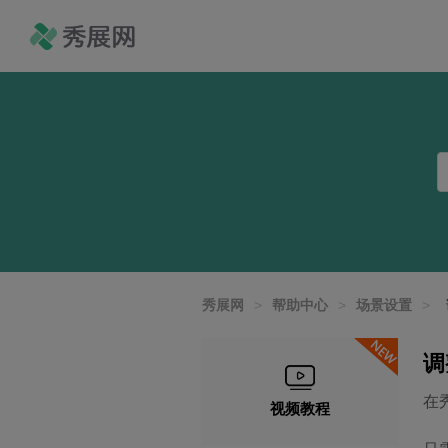
秀展网
>
帮助中心
>
场景设置
>
调
在
视频教程