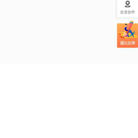
企业合作
吃辣椒真的能助力
瘦身吗？mg视频帮
大众更好理解这一
疑问！
光合作用科普视频
小课堂：太阳光如
何变成植物的美
食？
吃大蒜防癌？MG风
格视频帮大众更易
理解这个健康话
题！
自制酸奶的风险你