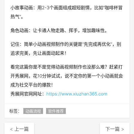
小故事动画：用2-3个画面组成超短剧情，比如“咖啡杯冒
热气”。
角色动画：让卡通人物走路、挥手，增加趣味性。
记住：简单小动画视频制作的关键是“先完成再优化”，别
追求完美，先让画面动起来！
看完这篇你是不是觉得动画视频制作也没那么难？赶紧打
开秀展网，花10分钟试试，说不定你的第一个小动画就会
成为社交平台的爆款！
秀展网官网网址：
https://www.xiuzhan365.com
标签：
动画流程
软件推荐
< 上一篇
下一篇 >