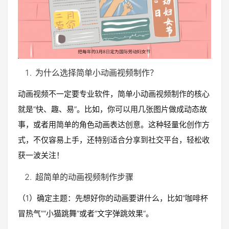
为什么选择简单小动画视频制作？
动画视频不一定要专业软件，简单小动画视频制作的核心
就是“快、趣、易”。比如，你可以用几张图片做成动态故
事，或者用简单的角色动画表达创意。这种轻量化创作方
式，不仅容易上手，还特别适合分享到社交平台，轻松收
获一波关注！
超简单的动画视频制作步骤
（1）确定主题：先想好你的动画要讲什么，比如“咖啡杯
冒热气”“小猫跳舞”或者“文字弹跳效果”。