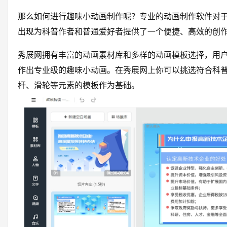
那么如何进行趣味小动画制作呢？专业的动画制作软件对
出现为科普作者和普通爱好者提供了一个便捷、高效的创
秀展网拥有丰富的动画素材库和多样的动画模板选择，用
作出专业级的趣味小动画。在秀展网上你可以挑选符合科
杆、滑轮等元素的模板作为基础。