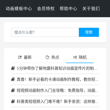
页
动画模板中心
会员特权
帮助中心
关于我们
搜索
最新
热点
随机
5分钟带你了解地震科普知识动画宣传片的制作流程
真香！新手必看的卡通动画制作教程，教你轻松上手动画短片！
短视频动画制作入门全攻略：免费指导，动画制作不再难
科普类短视频入门难不难？新手亲测：这样做很简单