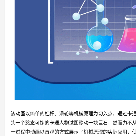
该动画以简单的杠杆、滑轮等机械原理为切入点，通过卡
头一个憨态可掬的卡通人物试图移动一块巨石，然而力不
一过程中动画以直观的方式展示了机械原理的实际应用，