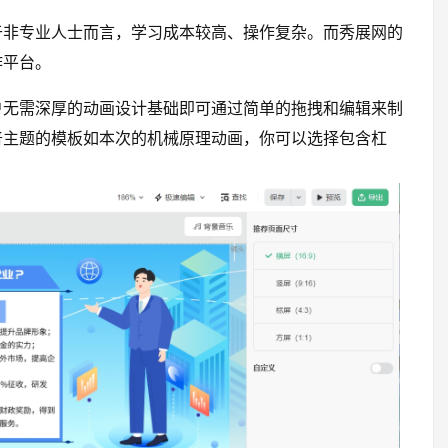
于非专业人士而言，学习成本较高、操作复杂。而秀展网的
作平台。
户无需深厚的动画设计基础即可通过简单的拖拽和编辑来制
普主题的模板如本次的机械原理动画，你可以选择包含杠