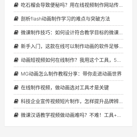
吃石榴会导致便秘吗？用在线视频制作网站传递知识
剖析flash动画制作学习的难点与突破方法
微课制作技巧：如何设计符合教学目标的微课结构
新手入门，这款在线可以制作动画的软件足够了
动画短视频如何在线制作？我用这个工具，5分钟快速出片
MG动画怎么制作教程分享：带你走进动画世界
在线制作视频，做动画选对工具才是关键
科技企业宣传视频短片制作，怎样提升品牌辨识度？
微课汉语教学视频做动画难吗？不难！工具+模板=轻松出片！