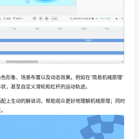
色形象、场景布置以及动态效果。例如在“简易机械原理”
形状，甚至自定义滑轮和杠杆的运动轨迹。
画配上生动的解说词，帮助观众更好地理解机械原理；同时
性。