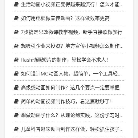
生活动画小视频正变得越来越流行！怎么才能创作出呢？
如何用电脑做宣传动画？这样做效率更高
7步搞定思政微课教学视频，新手直接照做就行
想吸引企业来投资？地方宣传小视频怎么制作提升招商说服力
flash动画短片的制作，轻松学会不求人！
如何设计MG动画人物，超简单，一个工具轻松上手
高级感动画如何制作？这几个要点一定要掌握
简单的动画视频制作技巧，看这篇就够了！
想做动画学什么？从理论到实践，这份学习时间表帮你落地
儿童科普趣味动画制作这样做，轻松抓住孩子注意力！