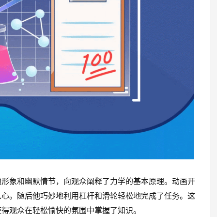
通形象和幽默情节，向观众阐释了力学的基本原理。动画开
从心。随后他巧妙地利用杠杆和滑轮轻松地完成了任务。这
使得观众在轻松愉快的氛围中掌握了知识。