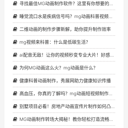
寻找最佳MG动画制作软件？这里有你想要的答案！
睡觉流口水是疾病信号吗？mg动画科普视频来讲清这一现象
二维动画的制作步骤新解，助你提升制作效率
mg视频来科普：什么是低碳生活？
ai配音无敌！让你的视频秒变专业大片！好感度拉满~
为何MG动画这么火？mg动画是什么？
健康科普动画制作，秀展网助力健康知识传播
高血压，你真的了解吗？mg动画短视频制作带你一探究竟！
别墅项目必看！房地产动画宣传片制作如何凸显奢华感
MG动画制作转场大揭秘！教你轻松打造流畅动画