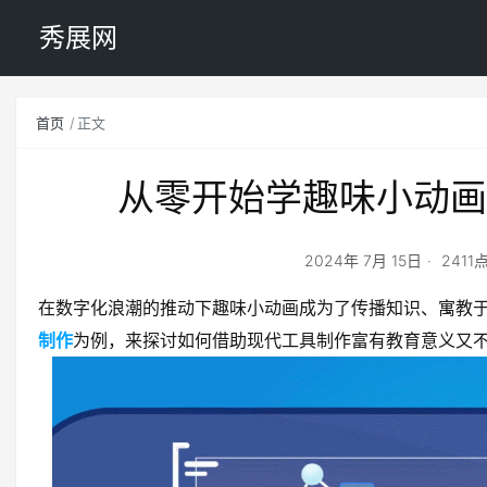
秀展网
首页
正文
从零开始学趣味小动画
2024年 7月 15日
2411
在数字化浪潮的推动下趣味小动画成为了传播知识、寓教于
制作
为例，来探讨如何借助现代工具制作富有教育意义又