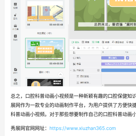
总之，口腔科普动画小视频是一种新颖有趣的口腔保健知
展网作为一款专业的动画制作平台，为用户提供了方便快
科普动画小视频。对于那些想要制作自己的口腔科普动画
秀展网官网网址：
https://www.xiuzhan365.com