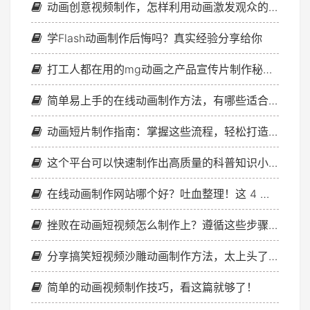
动画创意视频制作，怎样利用动画激发观众的好奇心？
学Flash动画制作后悔吗？真实经验分享给你
打工人都在用的mg动画之产品宣传片制作秘籍，太香了！
简单易上手的在线动画制作方法，有哪些适合普通人的实操步骤？
动画短片制作指南：掌握这些流程，轻松打造精彩动画！
这个平台可以快速制作出高质量的科普知识小动画
在线动画制作网站哪个好？吐血整理！这 4 个在线动画制作网站必须码住收藏！
挫败在动画短视频怎么制作上？遵循这些步骤找回自信！
分享搞笑短视频沙雕动画制作方法，太上头了哈哈哈哈
简单的动画视频制作技巧，看这篇就够了！