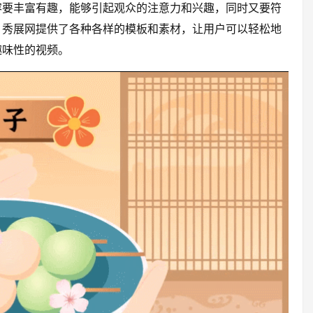
容要丰富有趣，能够引起观众的注意力和兴趣，同时又要符
，秀展网提供了各种各样的模板和素材，让用户可以轻松地
趣味性的视频。