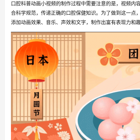
口腔科普动画小视频的制作过程中需要注意的是，视频内
合科学规范，传递正确的口腔保健知识。为了做到这一点
添加动画效果、音乐、声效和文字，制作出富有表现力和