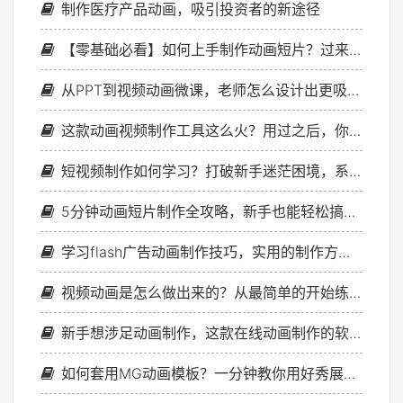
制作医疗产品动画，吸引投资者的新途径
【零基础必看】如何上手制作动画短片？过来人分享4个绝招，让你少走弯路！
从PPT到视频动画微课，老师怎么设计出更吸引人的教学内容？
这款动画视频制作工具这么火？用过之后，你就会明白！
短视频制作如何学习？打破新手迷茫困境，系统化学习方案
5分钟动画短片制作全攻略，新手也能轻松搞定！
学习flash广告动画制作技巧，实用的制作方法分享
视频动画是怎么做出来的？从最简单的开始练起就好
新手想涉足动画制作，这款在线动画制作的软件是敲门砖
如何套用MG动画模板？一分钟教你用好秀展网模板