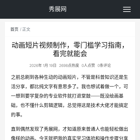
秀展网
首页
正文
动画短片视频制作，零门槛学习指南，
看完就能会
2026年 1月 19日
2698点热度
0人点赞
0条评论
之前总刷到各种生动的动画短片，不管是科普知识还是生
活分享，都比纯文字有意思多了。我也想试着做一个，可
一想到要学复杂的专业软件就打退堂鼓——既没绘画基
础，也不懂什么剪辑逻辑，总觉得这是技术大佬才能搞定
的事。
直到偶然发现了秀展网，才知道原来普通人也能轻松做出
像样的动画。今天就把我的真实学习体验和操作步骤分享