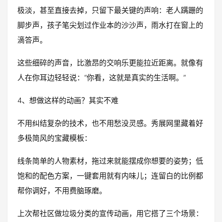
极淡，甚至直接去掉，只留下最关键的声响：老人蹒跚的
脚步声，孩子笔尖划过作业本的沙沙声，雨水打在窗上的
滴答声。
这些细碎的声音，比激昂的交响乐更能拉近距离。就像有
人在你耳边轻轻说：“你看，这就是真实的生活啊。”
4、想做这样的动画？其实不难
不用纠结复杂的技术，也不用愁没灵感。秀展网里藏着好
多极简风的宝藏模板：
线条简单的人物素材，拖过来就能摆成你想要的姿势；低
饱和的配色方案，一键套用就有内味儿；连留白的比例都
帮你调好，不用费脑琢磨。
上次帮社区做垃圾分类的宣传动画，用它搭了三个场景：