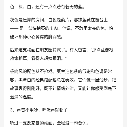
色：灰、白，还有一点点若有若无的蓝。
灰色是压抑的房间，白色是药片，那抹蓝藏在窗台上
—— 是一盆快枯萎的多肉。他说，不敢用太亮的色，怕
破坏那种小心翼翼的脆弱感。
后来这支动画在朋友圈转疯了。有人留言：“那点蓝像根
救命稻草，看得人想掉眼泪。”
极简风的配色从不抢戏。莫兰迪色系的低饱和色调是常
客，黑与白的经典搭配也总在奏效。它们像一层薄纱，把
故事裹得刚刚好，既不让情绪外泄，又能让你感受到底下
汹涌的温度。
3、声音不用吵，呼吸声就够了
听过一支反家暴的动画，全程没一句台词。