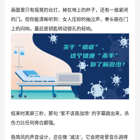
画面里只有摇晃的台灯，掉在地上的杯子，还有一扇紧闭
的门。但你能清晰听到：女人压抑的抽泣声，拳头砸在门
上的闷响，最后是钥匙转动锁孔的轻响。
结束时黑屏三秒，那句 “家不该是战场” 的字幕跳出来，杀
伤力比任何旁白都强。
极简风的声音设计，总在做 “减法”。它会把背景音乐调得