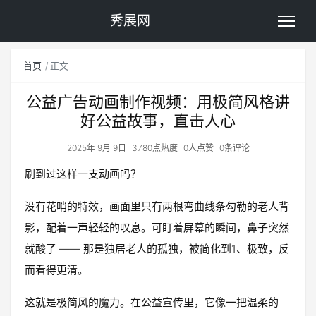
秀展网
首页
正文
公益广告动画制作视频：用极简风格讲
好公益故事，直击人心
2025年 9月 9日
3780点热度
0人点赞
0条评论
刷到过这样一支动画吗？
没有花哨的特效，画面里只有两根弯曲线条勾勒的老人背
影，配着一声轻轻的叹息。可盯着屏幕的瞬间，鼻子突然
就酸了 —— 那是独居老人的孤独，被简化到1、极致，反
而看得更清。
这就是极简风的魔力。在公益宣传里，它像一把温柔的