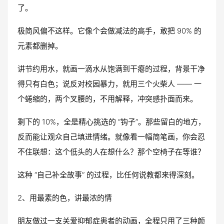
了。
极简风偏不这样。它像个会做减法的高手，敢把 90% 的
元素都删掉。
讲节约用水，就画一滴水从饱满到干瘪的过程，背景干净
得只有白色；说反对校园暴力，就用三个火柴人 —— 一
个蜷缩的，两个叉腰的，不用解释，冲突感扑面而来。
剩下的 10%，全是精心挑选的 “钩子”。那些留白的地方，
反而能让观众自己填进情绪。就像看一幅简笔画，你会忍
不住联想：这个低头的人在想什么？那个空椅子在等谁？
这种 “自己补全故事” 的过程，比任何说教都来得深刻。
2、用最素的色，讲最浓的情
朋友做过一支关爱抑郁症患者的动画，全程只用了三种颜