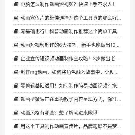
电脑怎么制作动画短视频？快速上手不求人！
动画宣传片的绝佳选择？这个工具真的那么好用吗？
零基础也行！科普动画制作推荐这个简单工具
动画短视频制作的6大技巧，新手也能做出10W+爆款！
企业宣传短视频动画制作全攻略！3步做出老板狂赞的高级感！
制作mg动画，如何将角色融入故事中，让动画角色活起来？
零剪辑基础适用！如何制作简易动画视频？拖拽式操作全演示
动画型微课正在重构教学内容呈现方式，你准备好了吗？
动画风格有哪些？想了解就进来瞅瞅
用这个工具制作动画宣传片，品牌霸屏不是梦！