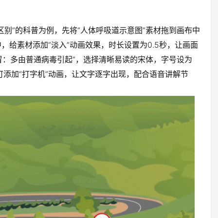
别”的科普为例，先将“人体呼吸道示意图”素材拖到画布中
给素材添加“淡入”动画效果，时长设置为0.5秒，让画面
冒：多由普通病毒引起”，选择清晰易读的宋体，字号设为
可添加“打字机”动画，让文字逐字出现，配合语音讲解节