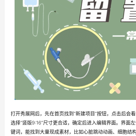
打开秀展网后，先在首页找到“新建项目”按钮，点击后会
选择“竖版9:16”尺寸更合适，确定后进入编辑界面。界面左
键词，能找到大量现成素材，比如心脏跳动动画、细胞结