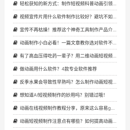
轻松获知的新方式：制作短视频科普动画引领学习新趋势
视频宣传片用什么软件制作比较好？避坑不如直接抄作业！
宣传不再枯燥！推荐这个神奇工具制作产品介绍视频动画！
动画制作小白必看！一篇文章教你选对软件不走弯路
有了高血压得吃药一辈子？用二维动画短视频制作来科普
做动画用什么软件？4款专业软件推荐
反季水果会导致性早熟吗？怎么制作动画短视频来科普？
想知道AI短视频制作的妙用吗？别错过哦！
动画在线视频制作教程分享，原来这么容易get到！
动画短视频制作注意点有哪些？如何提高动画质量？