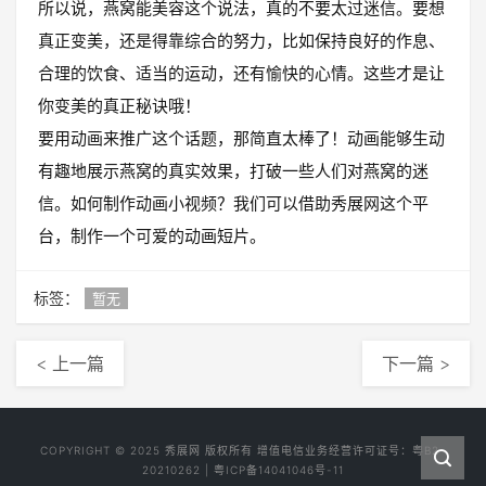
所以说，燕窝能美容这个说法，真的不要太过迷信。要想
真正变美，还是得靠综合的努力，比如保持良好的作息、
合理的饮食、适当的运动，还有愉快的心情。这些才是让
你变美的真正秘诀哦！
要用动画来推广这个话题，那简直太棒了！动画能够生动
有趣地展示燕窝的真实效果，打破一些人们对燕窝的迷
信。如何制作动画小视频？我们可以借助秀展网这个平
台，制作一个可爱的动画短片。
标签：
暂无
< 上一篇
下一篇 >
COPYRIGHT © 2025
秀展网
版权所有 增值电信业务经营许可证号：
粤B2-
20210262
|
粤ICP备14041046号-11