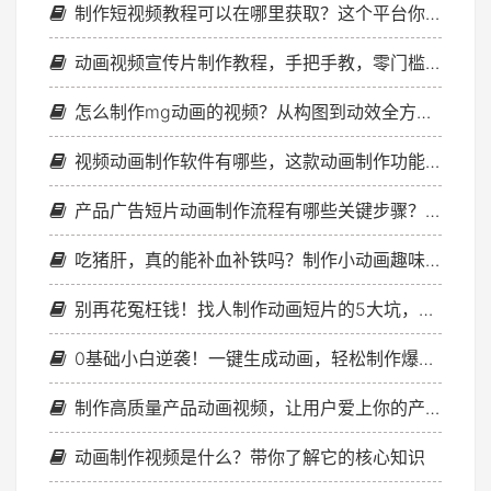
制作短视频教程可以在哪里获取？这个平台你知道吗？
动画视频宣传片制作教程，手把手教，零门槛入门
怎么制作mg动画的视频？从构图到动效全方位提升实用指南
视频动画制作软件有哪些，这款动画制作功能超强大！
产品广告短片动画制作流程有哪些关键步骤？实用技巧分享
吃猪肝，真的能补血补铁吗？制作小动画趣味短片来讲科学
别再花冤枉钱！找人制作动画短片的5大坑，自己动手才是王道
0基础小白逆袭！一键生成动画，轻松制作爆款视频
制作高质量产品动画视频，让用户爱上你的产品！
动画制作视频是什么？带你了解它的核心知识