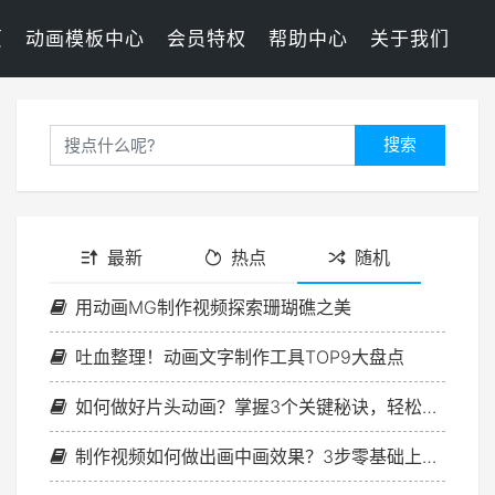
页
动画模板中心
会员特权
帮助中心
关于我们
搜索
最新
热点
随机
用动画MG制作视频探索珊瑚礁之美
吐血整理！动画文字制作工具TOP9大盘点
如何做好片头动画？掌握3个关键秘诀，轻松整出高级感！
制作视频如何做出画中画效果？3步零基础上手，小白秒变剪辑高手