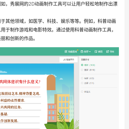
如，秀展网的2D动画制作工具可以让用户轻松地制作出漂
。
用于其他领域，如医学、科技、娱乐等等。例如，科普动画
以用于制作游戏和电影特效。通过使用科普动画制作工具，
美丽和创新的作品。