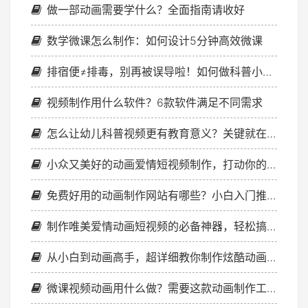
做一部动画需要学什么？全面指南请收好
数学微课怎么制作：如何设计5分钟高效微课
排宿便≠排毒，别再被误导啦！如何做科普小视频来辟谣？
视频制作用什么软件？6款软件满足不同需求
怎么让幼儿科普视频更有教育意义？关键就在这3点
小众又美好的动画爱情短视频制作，打动你的心
免费好用的动画制作网站有哪些？小白入门推荐清单
制作唯美爱情动画短视频的必备神器，轻松搞定动画！
从小白到动画高手，超详细教你制作炫酷动画，附赠神级工具！
微课视频动画用什么做？需要这款动画制作工具