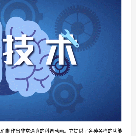
人们制作出非常逼真的科普动画。它提供了各种各样的功能