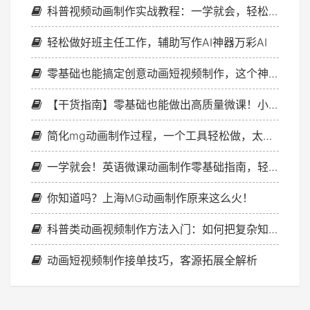
科普视频动画制作实战教程：一学就会，轻松创作科普佳作
轻松做好班主任工作，辅助写作AI神器万彩AI
零基础也能搞定创意动画短视频制作，这个神器让我涨粉10w+
【干货指南】零基础也能做出高质量微课！小白老师必看教程！
简化mg动画制作过程，一个工具轻松做，太方便！
一学就会！英语微课动画制作零基础指南，轻松搞定超萌教学视频
你知道吗？上海MG动画制作原来这么火！
科普类动画视频制作方法入门：如何把复杂知识讲“浅”？
动画短视频制作接单技巧，客源拓展全解析