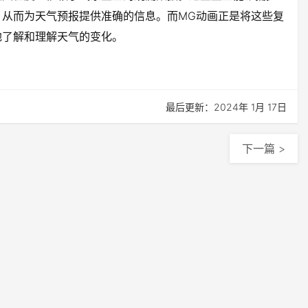
从而为天气预报提供准确的信息。而MG动画正是将这些复
地了解和理解天气的变化。
最后更新：2024年 1月 17日
下一篇 >