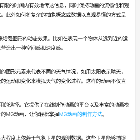
有限的时间内有效地传达信息，同时保持动画的流畅性和观
求。此外如何将复杂的抽象概念或数据以直观易懂的方式呈
理来增强图形的动态效果。比如在表现一个物体从远到近的运
来营造出一种空间感和速度感。
同的图形元素来代表不同的天气情况，如用太阳表示晴天，
素的运动和变化来模拟天气的变化过程。这样的动画不仅直
用的选择。它提供了在线制作动画的平台以及丰富的动画模
的MG动画，让你轻松掌握
MG动画的制作方法
。
很大程度上依赖于气象卫星的观测数据。这些卫星能够捕捉