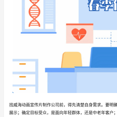
找威海动画宣传片制作公司前，得先清楚自身需求。要明
展示；确定目标受众，是面向年轻群体，还是中老年客户