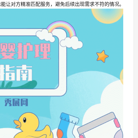
也能让对方精准匹配服务，避免后续出现需求不符的情况。