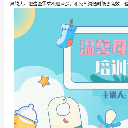
异较大。把这些需求梳理清楚，和公司沟通时能更高效，