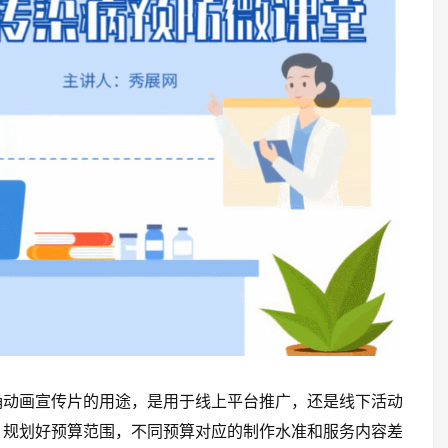
确动画宣传片的用途，是用于线上平台推广，还是线下活动
；规划好预算范围，不同预算对应的制作水准和服务内容差