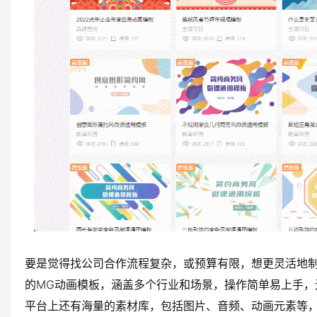
要是觉得找公司合作流程复杂，或预算有限，想更灵活地
的MG动画模板，涵盖多个行业和场景，操作简单易上手，
平台上还有海量的素材库，包括图片、音频、动画元素等，