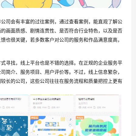
作公司会有丰富的过往案例，通过查看案例，能直观了解公
画的画面质感、剧情连贯性、是否符合行业特色，以及是否
反馈也很关键，若多数客户对公司的服务和作品满意度高，
方式寻找，线上平台也是不错的选择。在正规的企业服务平
公司简介、服务项目、用户评价等。不过，线上信息繁杂，
间较长的公司，这些公司往往在服务流程和质量把控上更有