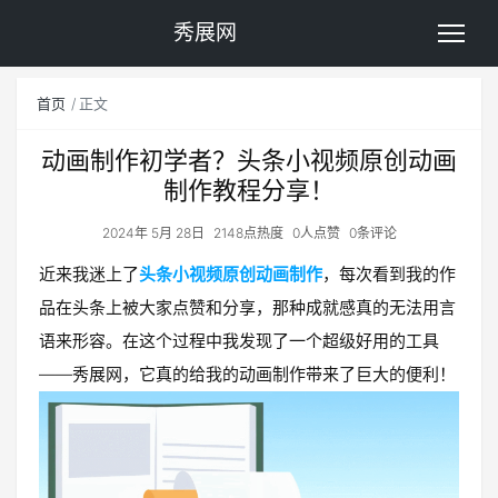
秀展网
首页
正文
动画制作初学者？头条小视频原创动画
制作教程分享！
2024年 5月 28日
2148点热度
0人点赞
0条评论
近来我迷上了
头条小视频原创动画制作
，每次看到我的作
品在头条上被大家点赞和分享，那种成就感真的无法用言
语来形容。在这个过程中我发现了一个超级好用的工具
——秀展网，它真的给我的动画制作带来了巨大的便利！