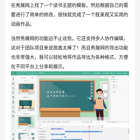
在秀展网上找了一个读书主题的模板，然后根据自己的需
要进行了简单的修改，很快就完成了一个既美观又实用的
动画作品。
当然秀展网的功能远不止这些。它还支持多人协作编辑，
这对于团队项目来说简直太棒了！而且秀展网的导出功能
也非常强大，我可以轻松地将作品导出为各种格式，方便
在不同平台上分享和展示。