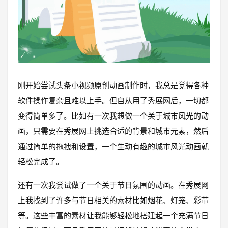
刚开始尝试头条小视频原创动画制作时，我总是觉得各种
软件操作复杂且难以上手。但自从用了秀展网后，一切都
变得简单多了。比如有一次我想做一个关于城市风光的动
画，只需要在秀展网上挑选合适的背景和城市元素，然后
通过简单的拖拽和设置，一个生动有趣的城市风光动画就
轻松完成了。
还有一次我尝试做了一个关于节日氛围的动画。在秀展网
上我找到了许多与节日相关的素材比如烟花、灯笼、彩带
等。这些丰富的素材让我能够轻松地搭建起一个充满节日