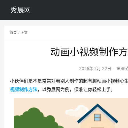
秀展网
首页
正文
动画小视频制作方
2025年 2月 22日
164
小伙伴们是不是常常对着别人制作的超有趣动画小视频心
视频制作方法
，以秀展网为例，保准让你轻松上手。