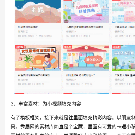
3、丰富素材：为小视频填充内容
有了模板框架，接下来就是往里面填充精彩内容。以朋友
景。秀展网的素材库简直是个宝藏，里面有可爱的卡通小