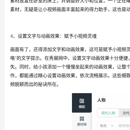
素材放置在卧室的床上，并调整好大小和位置，一个正在
素材，无疑是让小视频画面丰富起来的得力助手，这也是
4、设置文字与动画效果：赋予小视频灵魂
画面有了，还得添加文字和动画效果，这可是赋予小视频灵
咯”的文字提示。在秀展网中，设置文字动画效果十分便捷
失。同时，给小孩添加一个慢慢坐起来的动画效果，让整
作，都能通过精心设置动画效果，依次流畅展示。这些细
频脱颖而出的秘诀所在。