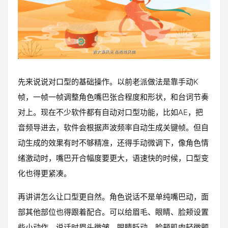
先来说说对口型的基础操作。以前老派做法是靠手动K
帧，一帧一帧调整角色嘴巴张合程度和形状，和台词节奏
对上。现在不少软件都有自动对口型功能，比如AE，把
音频导进去，软件会根据声波频率自动生成关键帧。但自
动生成的效果有时不够精准，还得手动微调下，像角色情
绪激动时，嘴巴开合幅度要更大，语速快的时候，口型变
化也得更紧凑。
再讲讲怎么让口型更自然。角色说话不是单纯嘴巴动，面
部其他部位也得跟着配合。可以给眉毛、眼睛、脸颊设置
些小动作，说话时眉头微皱、眼睛眨动、脸颊肌肉轻微颤